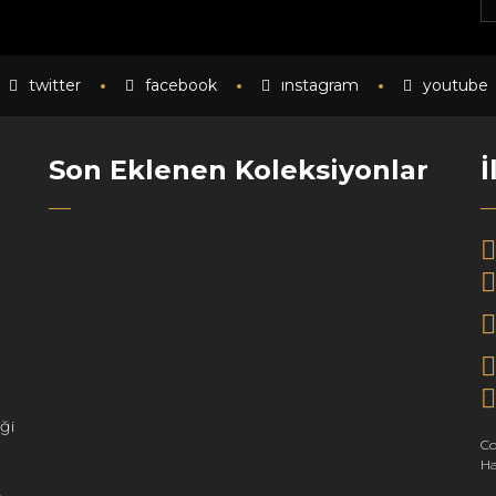
twitter
facebook
instagram
youtube
Son Eklenen Koleksiyonlar
İ
ği
Co
Ha
e