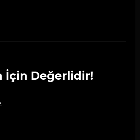
 İçin Değerlidir!
z
.