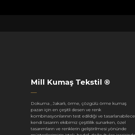
Mill Kumaş Tekstil ®
Dokuma , Jakarlı, örme, çözgülü örme kumaş
pazarı için en çeşitli desen ve renk
kombinasyonlarının test edildiği ve tasarlanabilece
kendi tasarım ekibimiz çeşitlilik sunarken, özel
tasarımların ve renklerin geliştirilmesi yönünde
müşterilerimizin istek, hedef, doğrultuları içerisind