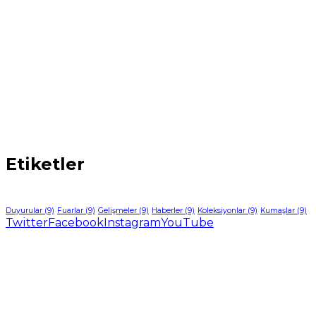
Etiketler
Duyurular
(9)
Fuarlar
(9)
Gelişmeler
(9)
Haberler
(9)
Koleksiyonlar
(9)
Kumaşlar
(9)
Twitter
Facebook
Instagram
YouTube