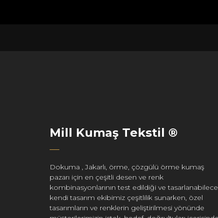
Mill Kumaş Tekstil ®
Dokuma , Jakarlı, örme, çözgülü örme kumaş
pazarı için en çeşitli desen ve renk
kombinasyonlarının test edildiği ve tasarlanabilece
kendi tasarım ekibimiz çeşitlilik sunarken, özel
tasarımların ve renklerin geliştirilmesi yönünde
müşterilerimizin istek, hedef, doğrultuları içerisind