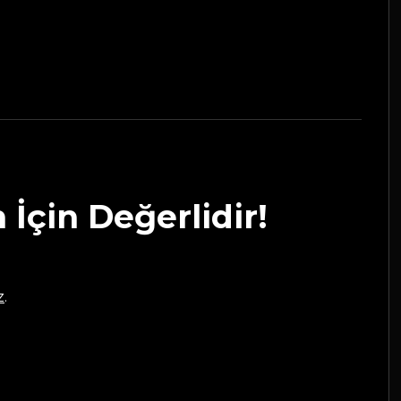
 İçin Değerlidir!
z
.