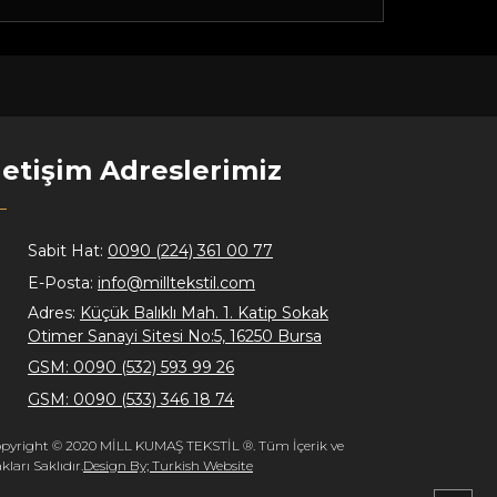
letişim Adreslerimiz
Sabit Hat:
0090 (224) 361 00 77
E-Posta:
info@milltekstil.com
Adres:
Küçük Balıklı Mah. 1. Katip Sokak
Otimer Sanayi Sitesi No:5, 16250 Bursa
GSM: 0090 (532) 593 99 26
GSM: 0090 (533) 346 18 74
pyright © 2020 MİLL KUMAŞ TEKSTİL ®. Tüm İçerik ve
kları Saklıdır.
Design By; Turkish Website