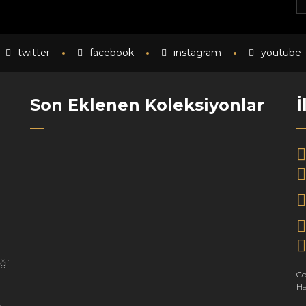
twitter
facebook
instagram
youtube
Son Eklenen Koleksiyonlar
İ
ği
Co
Ha
e