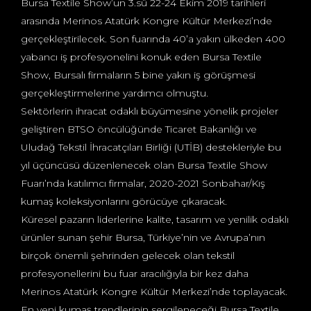
Bursa Textile Show’un 3.sü 22-24 Ekim 2019 tarihleri
arasında Merinos Atatürk Kongre Kültür Merkezi’nde
gerçekleştirilecek. Son fuarında 40’a yakın ülkeden 400
yabancı iş profesyonelini konuk eden Bursa Textile
Show, Bursalı firmaların 5 bine yakın iş görüşmesi
gerçekleştirmelerine yardımcı olmuştu.
Sektörlerin ihracat odaklı büyümesine yönelik projeler
geliştiren BTSO öncülüğünde Ticaret Bakanlığı ve
Uludağ Tekstil İhracatçıları Birliği (UTİB) destekleriyle bu
yıl üçüncüsü düzenlenecek olan Bursa Textile Show
Fuarı’nda katılımcı firmalar, 2020-2021 Sonbahar/Kış
kumaş koleksiyonlarını görücüye çıkaracak.
Küresel pazarın liderlerine kalite, tasarım ve yenilik odaklı
ürünler sunan şehir Bursa, Türkiye’nin ve Avrupa’nın
birçok önemli şehrinden gelecek olan tekstil
profesyonellerini bu fuar aracılığıyla bir kez daha
Merinos Atatürk Kongre Kültür Merkezi’nde toplayacak.
En yeni kumaş trendlerinin sergileneceği Bursa Textile