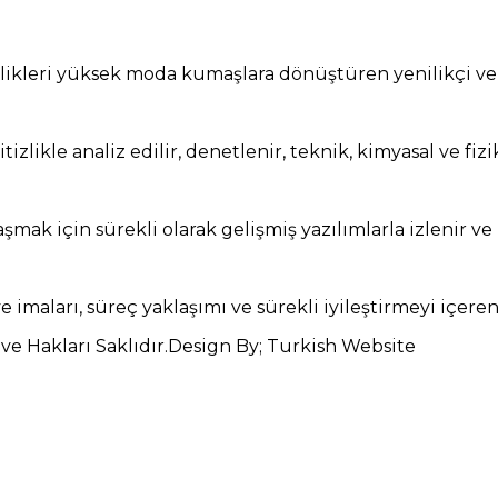
 iplikleri yüksek moda kumaşlara dönüştüren yenilikçi v
likle analiz edilir, denetlenir, teknik, kimyasal ve f
mak için sürekli olarak gelişmiş yazılımlarla izlenir ve k
maları, süreç yaklaşımı ve sürekli iyileştirmeyi içeren b
e Hakları Saklıdır.Design By; Turkish Website